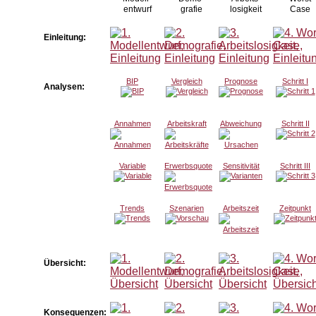
entwurf
grafie
losigkeit
Case
Einleitung:
BIP
Vergleich
Prognose
Schritt I
Analysen:
Annahmen
Arbeitskraft
Abweichung
Schritt II
Variable
Erwerbsquote
Sensitivität
Schritt III
Trends
Szenarien
Arbeitszeit
Zeitpunkt
Übersicht:
Konsequenzen: