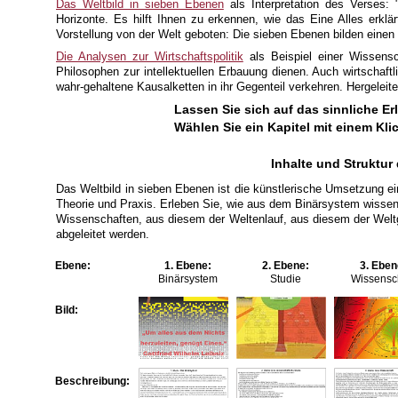
Das Weltbild in sieben Ebenen
als Interpretation des Verses:
Horizonte. Es hilft Ihnen zu erkennen, wie das Eine Alles erklä
Vorstellung von der Welt geboten: Die sieben Ebenen bilden einen
Die Analysen zur Wirtschaftspolitik
als Beispiel einer Wissensc
Philosophen zur intellektuellen Erbauung dienen. Auch wirtschaft
wahr-gehaltene Kausalketten in ihr Gegenteil verkehren. Hergelei
Lassen Sie sich auf das sinnliche Er
Wählen Sie ein Kapitel mit einem Klic
Inhalte und Struktur
Das Weltbild in sieben Ebenen ist die künstlerische Umsetzung ei
Theorie und Praxis. Erleben Sie, wie aus dem Binärsystem wissen
Wissenschaften, aus diesem der Weltenlauf, aus diesem der Weltg
abgeleitet werden.
Ebene:
1. Ebene:
2. Ebene:
3. Eben
Binärsystem
Studie
Wissensc
Bild:
Beschreibung: